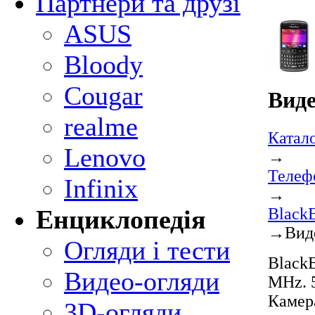
Партнери та друзі
ASUS
Bloody
Cougar
Виде
realme
Катал
Lenovo
→
Телеф
Infinix
→
BlackB
Енциклопедія
→
Вид
Огляди і тести
BlackB
Видео-огляди
MHz. 5
Камер
3D-огляди