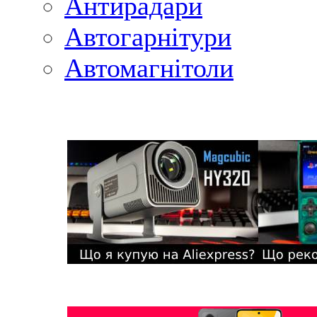
Антирадари
Автогарнітури
Автомагнітоли