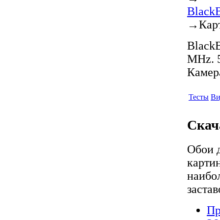
BlackB
→
Кар
BlackB
MHz. 5
Камер
Тесты
Ви
Скач
Обои 
карти
наибо
застав
Пр