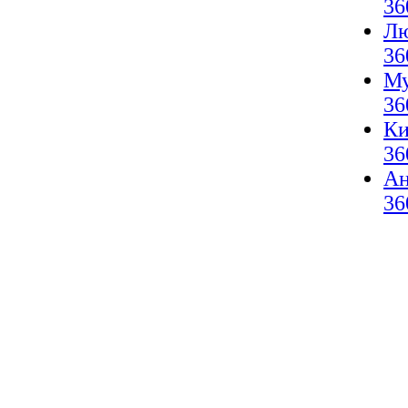
36
Лю
36
Му
36
Ки
36
А
36