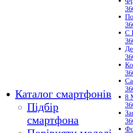
Фр
36
По
36
С 
36
Де
36
Ко
36
Са
36
Каталог смартфонів
8 
Підбір
36
За
смартфона
36
Фо