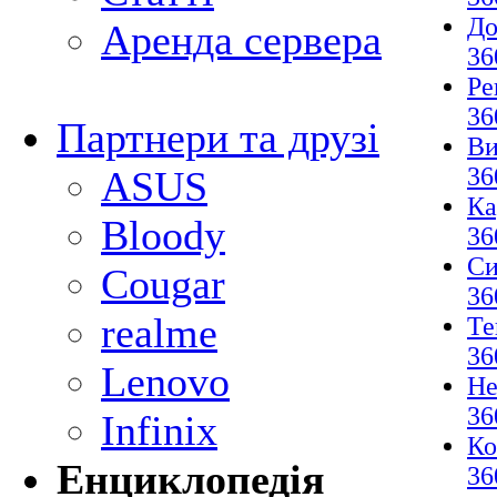
До
Аренда сервера
36
Ре
36
Партнери та друзі
Ви
36
ASUS
Ка
Bloody
36
Си
Cougar
36
realme
Те
36
Lenovo
Не
36
Infinix
Ко
Енциклопедія
36