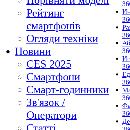
Порівняти моделі
36
Рейтинг
И
36
смартфонів
Ра
36
Огляди техніки
Аб
Новини
36
И
CES 2025
36
Ед
Смартфони
36
Смарт-годинники
М
36
Зв'язок /
Фа
Оператори
36
Де
Статті
36