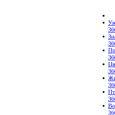
Уж
36
Зн
36
Пр
36
Цв
36
Жи
36
Пт
36
Во
36